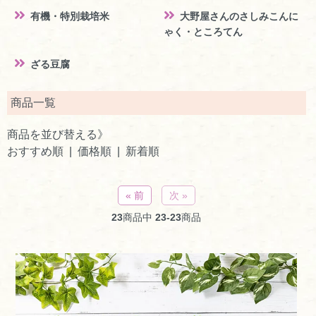
有機・特別栽培米
大野屋さんのさしみこんに
ゃく・ところてん
ざる豆腐
商品一覧
商品を並び替える》
おすすめ順
| 価格順 |
新着順
« 前
次 »
23
商品中
23-23
商品