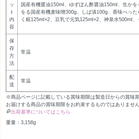
ッ
国産有機醤油150ml、ゆずぽん酢醤油150ml、生か
ト
をる国産有機麦味噌300g、しば漬100g、香味べっ
内
く糀125ml×2、豆乳で元気125ml×2、神泉水500ml
容
保
存
常温
方
法
配
常温
送
※商品ページに記載している賞味期限は製造日からの賞味
お届けする商品の賞味期限をお約束するものではありませ
出荷基準についてはこちら
重量：3,158g