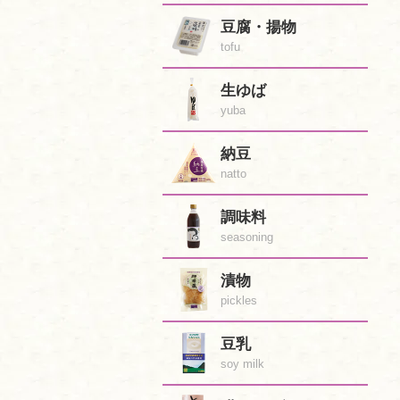
豆腐・揚物
tofu
生ゆば
yuba
納豆
natto
調味料
seasoning
漬物
pickles
豆乳
soy milk