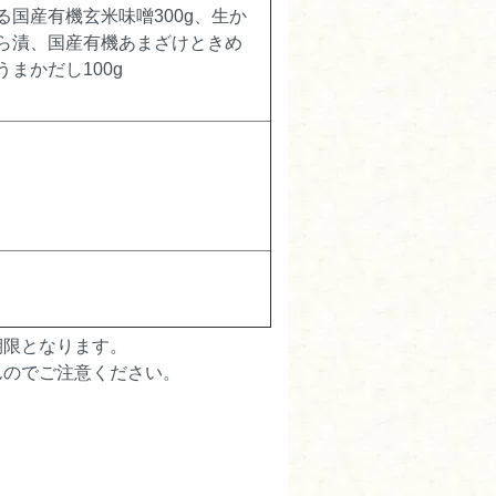
をる国産有機玄米味噌300g、生か
たら漬、国産有機あまざけときめ
、うまかだし100g
期限となります。
んのでご注意ください。