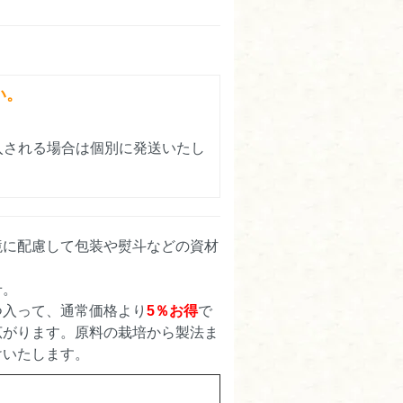
い。
入される場合は個別に発送いたし
境に配慮して包装や熨斗などの資材
せ。
つ入って、通常価格より
5％お得
で
広がります。原料の栽培から製法ま
けいたします。