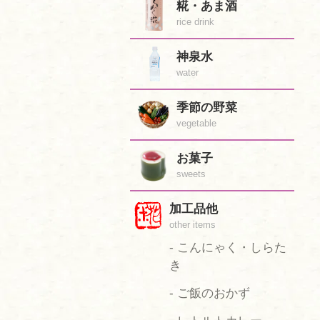
糀・あま酒
rice drink
神泉水
water
季節の野菜
vegetable
お菓子
sweets
加工品他
other items
- こんにゃく・しらた
き
- ご飯のおかず