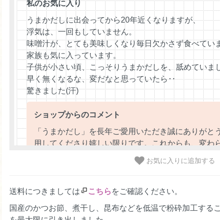
私のお気に入り
うまかだしに出会ってから20年近くなりますが、
浮気は、一回もしていません。
味噌汁が、とても美味しくなり毎日欠かさず食べてい
家族も気に入っています。
子供が小さい頃、こっそりうまかだしを、舐めていまし
早く無くなるな、変だなと思っていたら‥
驚きました(汗)
ショップからのコメント
「うまかだし」を長年ご愛用いただき誠にありがと
用してくださり嬉しい限りです。これからも、変わ
をお届けできるよう努めて参ります。（2023/08/28 12:
お気に入りに追加する
送料につきましては
こちら
をご確認ください。
さくら
50代
女性
2022/11/10 09:42:03
国産のかつお節、煮干し、昆布などを低温で粉砕加工する
を最大限に引き出しました。