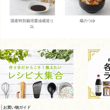
ちび
50代
女性
2021/12/19 20:25:40
料理が、美味しくなります。
国産特別栽培醤油蔵造り
蔵のつゆ
うまかだしは、我が家の必需品です。
1L
すぐになくなるので変だなぁ？と思っていたら
小さい頃子供が、あまりの美味しさにこっそり舐めてい
家族みんなのお気に入りのだしです❣️
ショップからのコメント
うまかだし、ご愛顧いただき誠にありがとうござい
とてもかわいいエピソード、癒されました！
これからも、変わらぬ美味しさ・品質をお届けでき
021/12/20 10:55:46）
お買い物ガイド