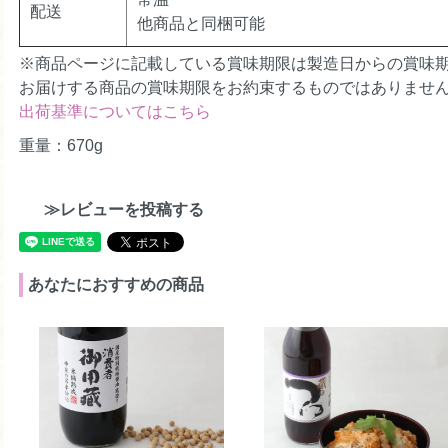
配送
他商品と同梱可能
うまかだしと、出会って10数年！
我が家に欠かせないダシです。
※商品ページに記載している賞味期限は製造日からの賞味
お届けする商品の賞味期限をお約束するものではありませ
うまかだしで作る味噌汁は、風味がよくとても美味し
出荷基準についてはこちら
野菜も美味しくなり、たっぷり食べれます。
重量：670g
子供が小さい頃、うまかだしをこっそり舐めていたこ
何故か尋ねると、美味しいから舐めていたと言ってま
≫レビューを投稿する
家族のお気に入りのだしです！
あなたにおすすめの商品
ショップからのコメント
この度は、うまかだしをお買い求めいただき誠にあ
なエピソードありがとうございます。これからも末
努力して参ります。（2022/06/10 10:20:12）