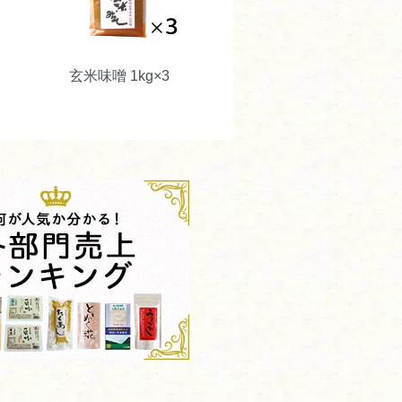
玄米味噌 1kg×3
ました💦
ます。
るよう努めて参ります。（2