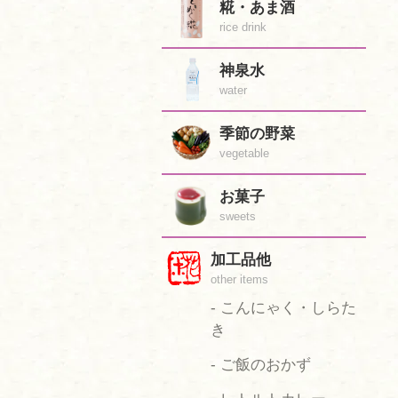
糀・あま酒
rice drink
神泉水
water
季節の野菜
vegetable
お菓子
sweets
加工品他
other items
- こんにゃく・しらた
き
- ご飯のおかず