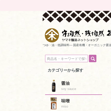
つゆ・油・他調味料― 国産有機・オーガニック醤
カテゴリーから探す
醤油
soy sauce
味噌
miso