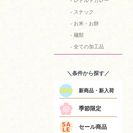
- レトルトカレー
- スナック
- お米・お餅
- 麺類
- 全ての加工品
＼条件から探す／
新商品・新入荷
季節限定
セール商品