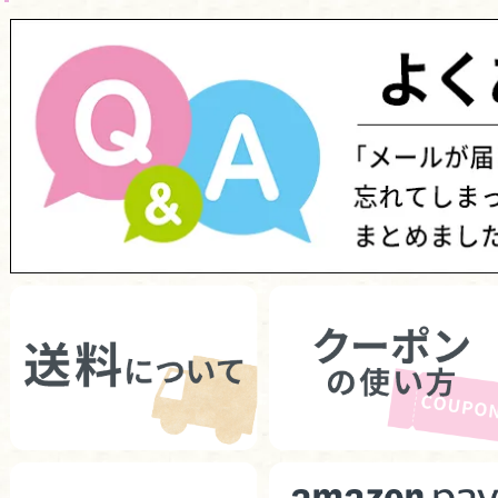
さくら
50代
女性
2020/04/13 22:32:04
お気に入り！
うまかだし、とても気に入ってます。
お味噌汁や、煮物がとても美味しくできます
使い続けて、早や6年です！
我が家になくてはならないうまかだしです!!
ショップからのコメント
長年うまかだしをご愛用いただき誠にありがとうご
続きご愛顧いただけるよう精進して参りますのでよ
020/04/14 10:39:40）