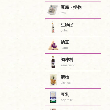
豆腐・揚物
tofu
生ゆば
yuba
納豆
natto
調味料
seasoning
漬物
pickles
豆乳
soy milk