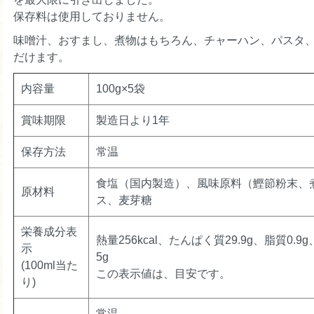
これからも、我が家の必需品。
保存料は使用しておりません。
うまかかだしとても美味しくて気に入っています。
味噌汁、おすまし、煮物はもちろん、チャーハン、パスタ
使い初めて数10年たちます。
だけます。
子供が小さい頃、美味しくて知らない内にふりかけと
すぐ無くなるな？変だな？と思っていた所、その場面
内容量
100g×5袋
ご飯にかけると美味しいからと言っていました💦
今では、笑い話です。
賞味期限
製造日より1年
その子供も大きくなり、味噌汁をうまかだしを使って
保存方法
常温
ショップからのコメント
食塩（国内製造）、風味原料（鰹節粉末、
長年、うまかだしをご愛用いただき誠にありがとう
原材料
ス、麦芽糖
でいただきとても嬉しいです。これからも、末永く
て参りたいと思います。（2022/11/24 10:26:32）
栄養成分表
熱量256kcal、たんぱく質29.9g、脂質0.9
示
5g
(100ml当た
この表示値は、目安です。
り)
ひまわり
50代
女性
2022/06/06 20:53:59
我が家のお気に入り
常温