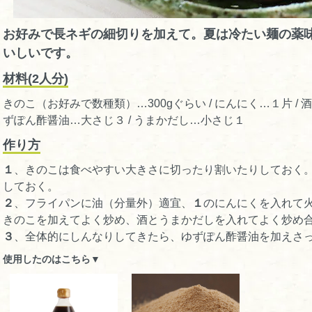
お好みで長ネギの細切りを加えて。夏は冷たい麺の薬
いしいです。
材料(2人分)
きのこ（お好みで数種類）…300gぐらい / にんにく…１片 / 酒…
ずぽん酢醤油…大さじ３ / うまかだし…小さじ１
作り方
１
、きのこは食べやすい大きさに切ったり割いたりしておく
しておく。
２
、フライパンに油（分量外）適宜、
１
のにんにくを入れて
きのこを加えてよく炒め、酒とうまかだしを入れてよく炒め
３
、全体的にしんなりしてきたら、ゆずぽん酢醤油を加えさ
使用したのはこちら▼