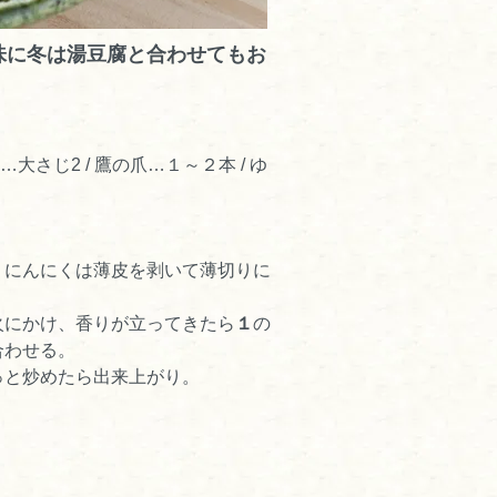
味に冬は湯豆腐と合わせてもお
大さじ2 / 鷹の爪…１～２本 / ゆ
。にんにくは薄皮を剥いて薄切りに
火にかけ、香りが立ってきたら
１
の
合わせる。
っと炒めたら出来上がり。