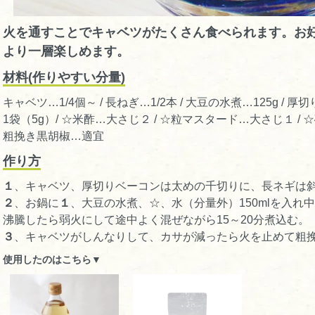
火を通すことでキャベツがたくさん食べられます。お
より一層楽しめます。
材料(作りやすい分量)
キャベツ…1/4個～ / 長ねぎ…1/2本 / 大豆の水煮…125g / 
1袋（5g）/ ☆米酢…大さじ２ / ☆粒マスタード…大さじ１ / 
粗挽き黒胡椒…適宜
作り方
１
、キャベツ、厚切りベーコンは太めの千切りに、長ネギは
２
、お鍋に
１
、大豆の水煮、☆、水（分量外）150mlを入れ
沸騰したら弱火にして途中よく混ぜながら15～20分煮込む。
３
、キャベツがしんなりして、カサが減ったら火を止めて粗
使用したのはこちら▼