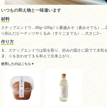
いつもの和え物と一味違います
材料
スナップエンドウ…80g~100g / ☆夏越みそ（麦みそでも）…2
☆刻んだピーナッツやくるみ（すりごまでも）…大さじ2～
作り方
１
、スナップエンドウは筋を取り、好みの固さに茹でて水気
２
、☆を合わせて
１
を和えて出来上がり。
使用したのはこちら▼