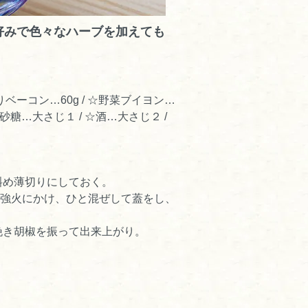
好みで色々なハーブを加えても
厚切りベーコン…60g / ☆野菜ブイヨン…
☆砂糖…大さじ１ / ☆酒…大さじ２ /
斜め薄切りにしておく。
中強火にかけ、ひと混ぜして蓋をし、
挽き胡椒を振って出来上がり。