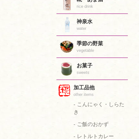
rice drink
神泉水
water
季節の野菜
vegetable
お菓子
sweets
加工品他
other items
- こんにゃく・しらた
き
- ご飯のおかず
- レトルトカレー