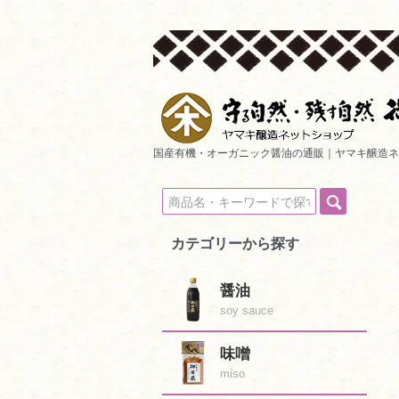
国産有機・オーガニック醤油の通販｜ヤマキ醸造ネ
カテゴリーから探す
醤油
soy sauce
味噌
miso