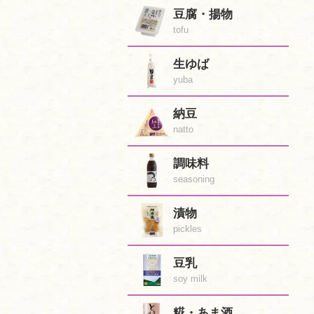
豆腐・揚物
tofu
生ゆば
yuba
納豆
natto
調味料
seasoning
漬物
pickles
豆乳
soy milk
糀・あま酒