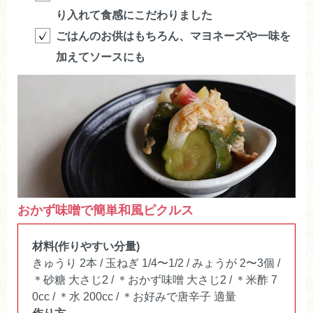
しいです。これからも、みなさまに喜ば
り入れて食感にこだわりました
れる製品づくりに一層励みたいと思いま
ごはんのお供はもちろん、マヨネーズや一味を
す。（2023/09/12 18:12:22）
加えてソースにも
ハッチ
女性
2023/07/18 18:08:58
初めて購入
初めて購入しましたが甘みのある味噌で細か
い野菜が入っていて美味しいですそのままご
おかず味噌で簡単和風ピクルス
飯にのせて、きゅうりにのせて食べています
材料(作りやすい分量)
ショップからのコメント
きゅうり 2本 / 玉ねぎ 1/4〜1/2 / みょうが 2〜3個 /
この度はおかず味噌をお買い求めいただ
＊砂糖 大さじ2 / ＊おかず味噌 大さじ2 / ＊米酢 7
き誠にありがとうございます。なめ味噌
0cc / ＊水 200cc / ＊お好みで唐辛子 適量
がリニューアルし、おかず味噌として新