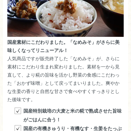
ゆうゆ
30代
女性
2023/09/10 02:20:44
予想を遥かに超えます。
おいそうだなと思い、両親とお世話になって
いる方用と自分用に3個買いました^ - ^
味と歯応え抜群で、玄米と頂きました。
国産素材にこだわりました。「なめみそ」がさらに美
きゅうりに乗せて一品にもなります。
味しくなってリニューアル！
ギフトした方98歳おばあさんから、翌日ライ
人気商品ですが販売終了した「なめみそ」が、さらに
ンが来て、ご飯２杯おかわりして、パンにも
素材にこだわり生まれ変わりました。素材を一から見
塗って食べて最高に美味しかったです。とお
直して、より糀の旨味を活かし野菜の食感にこだわっ
礼の連絡でした。鼻が高いです。
た「おかず味噌」として戻ってまいりました。爽やか
安全安心して食べれるから、リピート決定で
す。
な生姜の香りと自然な甘さで食べやすくすっきりとし
た後味です。
ショップからのコメント
国産特別栽培の大麦と米の糀で熟成させた旨味
この度は、おかず味噌をお買い求めいた
がごはんに合う！
だき誠にありがとうございます。贈られ
国産の有機きゅうり・有機なす・生姜をたっぷ
た方も気に入っていただけて、とても嬉