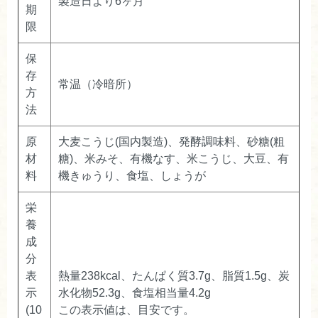
製造日より6ヶ月
期
限
保
存
常温（冷暗所）
方
法
原
大麦こうじ(国内製造)、発酵調味料、砂糖(粗
材
糖)、米みそ、有機なす、米こうじ、大豆、有
料
機きゅうり、食塩、しょうが
栄
養
成
分
表
熱量238kcal、たんぱく質3.7g、脂質1.5g、炭
示
水化物52.3g、食塩相当量4.2g
(10
この表示値は、目安です。