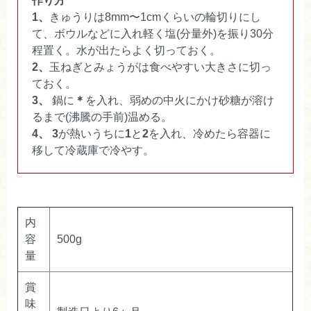
作り方
登場しました。さっそくレビューをいた
1、
きゅうりは8mm〜1cmくらいの輪切りにし
だき嬉しいです。またご利用いただける
て、ボウルなどに入れ軽く塩(分量外)を振り30分
と幸いです。（2023/07/21 10:46:04）
程置く。水が出たらよく切っておく。
2、
玉ねぎとみょうがは食べやすい大きさに切っ
ておく。
3、
鍋に
＊
を入れ、弱めの中火にかけ砂糖が溶け
るまで(沸騰の手前)温める。
4、
3
が熱いうちに
1
と
2
を入れ、冷めたら容器に
移して冷蔵庫で冷やす。
内
容
500g
量
賞
味