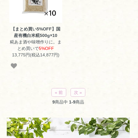
【まとめ買い5%OFF】国
産有機白米糀500g×10
糀あま酒や味噌作りに。ま
とめ買いで
5%OFF
13,775円(税込14,877円)
« 前
次 »
9
商品中
1-9
商品