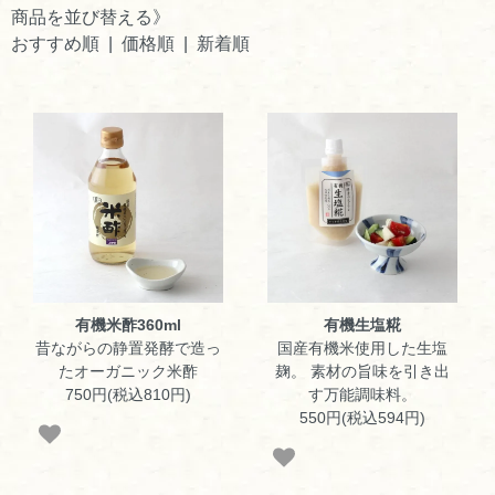
商品を並び替える》
おすすめ順 |
価格順
|
新着順
有機米酢360ml
有機生塩糀
昔ながらの静置発酵で造っ
国産有機米使用した生塩
たオーガニック米酢
麹。 素材の旨味を引き出
750円(税込810円)
す万能調味料。
550円(税込594円)