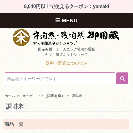
8,640円以上で使えるクーポン：yamaki
MENU
国産有機・オーガニック醤油の通販
ヤマキ醸造ネットショップ
送料・配送について≫
ホーム
>
オーガニック（国産有機）
>
調味料
調味料
商品一覧