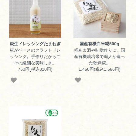
糀生ドレッシングたまねぎ
国産有機白米糀500g
糀がベースのクラフトドレ
糀あま酒や味噌作りに。国
ッシング。手作りだからこ
産有機栽培米で職人が造っ
その繊細な美味しさ。
た乾燥糀。
750円(税込810円)
1,450円(税込1,566円)