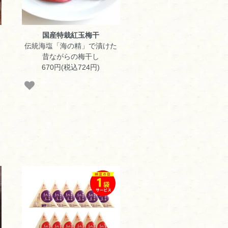
国産特栽紅玉梅干
伝統海塩「海の精」で漬けた
昔ながらの梅干し
670円(税込724円)