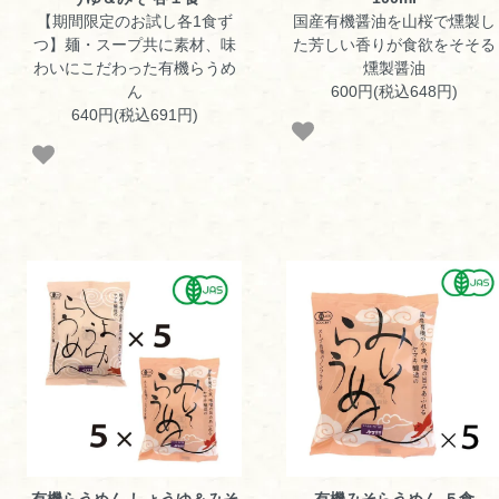
【期間限定のお試し各1食ず
国産有機醤油を山桜で燻製し
つ】麺・スープ共に素材、味
た芳しい香りが食欲をそそる
わいにこだわった有機らうめ
燻製醤油
ん
600円(税込648円)
640円(税込691円)
有機らうめん しょうゆ＆みそ
有機みそらうめん ５食