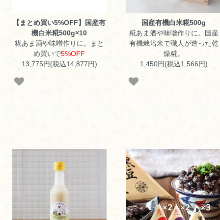
【まとめ買い5%OFF】国産有
国産有機白米糀500g
機白米糀500g×10
糀あま酒や味噌作りに。国産
糀あま酒や味噌作りに。まと
有機栽培米で職人が造った乾
め買いで
5%OFF
燥糀。
13,775円(税込14,877円)
1,450円(税込1,566円)