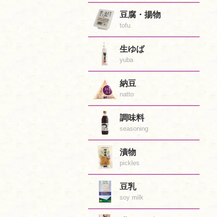
豆腐・揚物
tofu
生ゆば
yuba
納豆
natto
調味料
seasoning
漬物
pickles
豆乳
soy milk