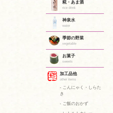
糀・あま酒
rice drink
神泉水
water
季節の野菜
vegetable
お菓子
sweets
加工品他
other items
- こんにゃく・しらた
き
- ご飯のおかず