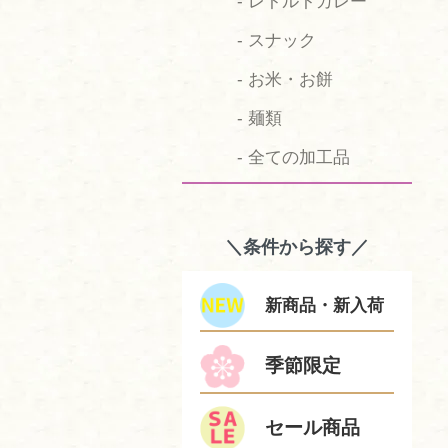
- レトルトカレー
- スナック
- お米・お餅
- 麺類
- 全ての加工品
＼条件から探す／
新商品・新入荷
季節限定
セール商品