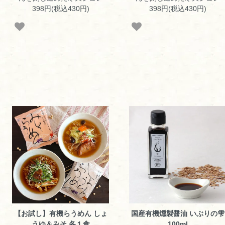
398円(税込430円)
398円(税込430円)
【お試し】有機らうめん しょ
国産有機燻製醤油 いぶりの雫
うゆ＆みそ 各１食
100ml